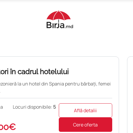
ori în cadrul hotelului
onieră la un hotel din Spania pentru bărbați, femei
.
ia
Locuri disponibile:
5
Află detalii
Cere oferta
00€