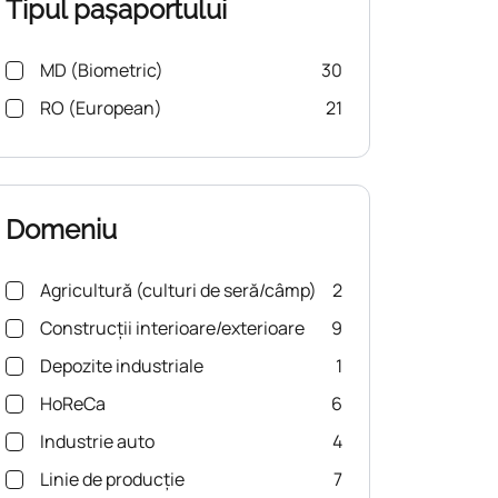
Tipul pașaportului
MD (Biometric)
30
RO (European)
21
Domeniu
Agricultură (culturi de seră/câmp)
2
Construcții interioare/exterioare
9
Depozite industriale
1
HoReCa
6
Industrie auto
4
Linie de producție
7