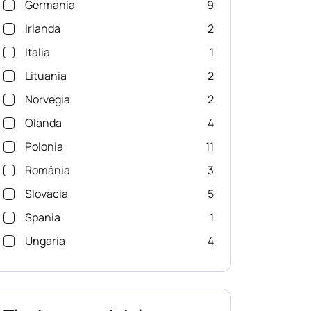
Germania
9
Irlanda
2
Italia
1
Lituania
2
Norvegia
2
Olanda
4
Polonia
11
România
3
Slovacia
5
Spania
1
Ungaria
4