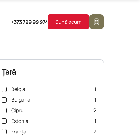
Sună acum
+373
799 99 974
Țară
Belgia
1
Bulgaria
1
Cipru
2
Estonia
1
Franța
2