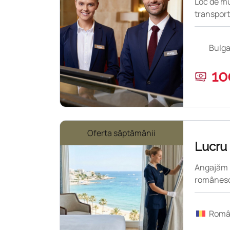
Loc de mu
transport
mare.
Bulga
10
Oferta săptămânii
Lucru 
Angajăm b
românesc
Româ