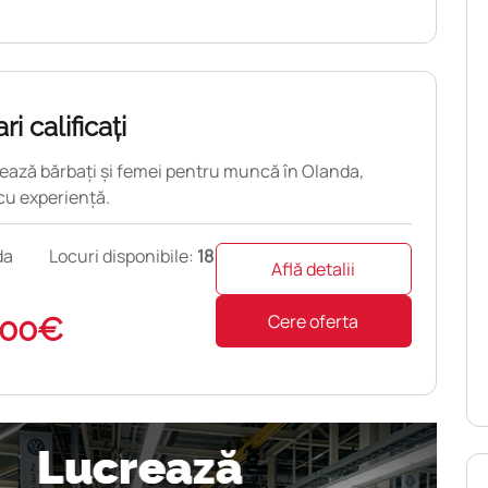
i calificați
ează bărbați și femei pentru muncă în Olanda,
cu experiență.
da
Locuri disponibile:
18
Află detalii
Cere oferta
000€