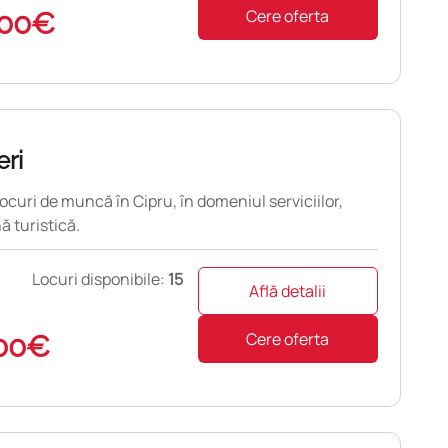
Cere oferta
00€
ri
locuri de muncă în Cipru, în domeniul serviciilor,
ă turistică.
Locuri disponibile:
15
Află detalii
Cere oferta
00€