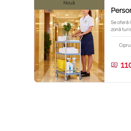
Nouă
Person
Se oferă 
zonă turis
Cipru
11