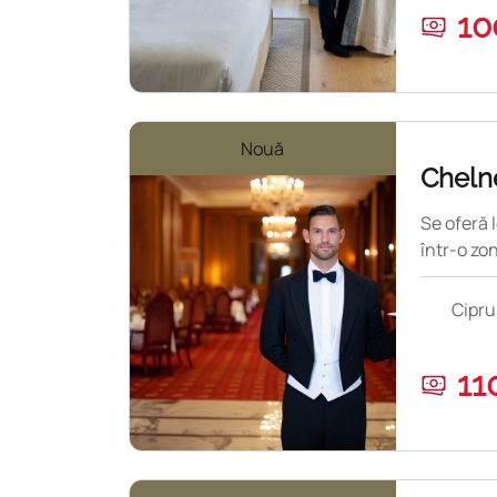
10
Nouă
Chelne
Se oferă 
într-o zon
Cipru
11