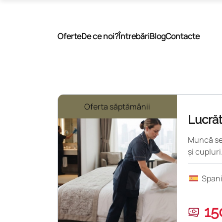
Oferte
De ce noi?
Întrebări
Blog
Contacte
Oferta săptămânii
Lucrăt
Muncă sez
și cupluri
Span
15