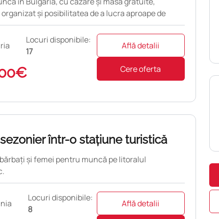
ncă în Bulgaria, cu cazare și masă gratuite,
 organizat și posibilitatea de a lucra aproape de
Locuri disponibile:
ria
Află detalii
17
Cere oferta
00€
sezonier într-o stațiune turistică
ărbați și femei pentru muncă pe litoralul
.
Locuri disponibile:
nia
Află detalii
8