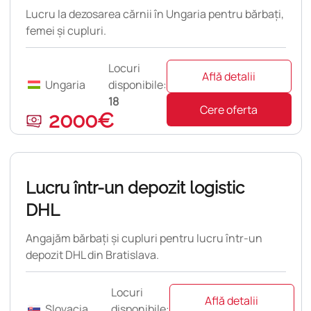
Lucru la dezosarea cărnii în Ungaria pentru bărbați,
femei și cupluri.
Locuri
Află detalii
Ungaria
disponibile:
18
Cere oferta
2000€
Nouă
Lucru într-un depozit logistic
DHL
Angajăm bărbați și cupluri pentru lucru într-un
depozit DHL din Bratislava.
Locuri
Află detalii
Slovacia
disponibile: