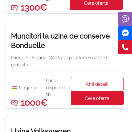
Cere oferta
1300€
pulară
Muncitori la uzina de conserve
Bonduelle
Lucru în Ungaria. Contract pe 3 luni și cazare
gratuită.
Locuri
Află detalii
Ungaria
disponibile:
10
Cere oferta
1000€
pulară
Uzina Volkswagen