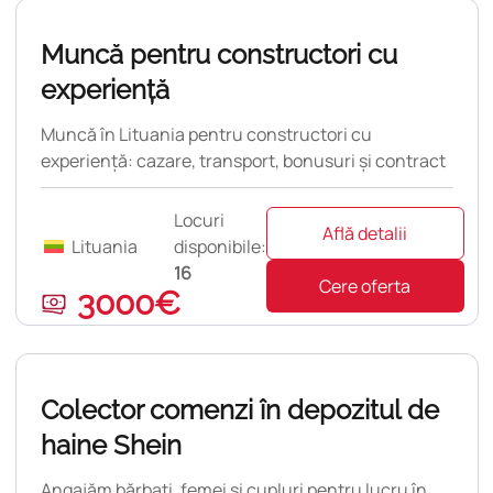
Nouă
Muncă pentru constructori cu
experiență
Muncă în Lituania pentru constructori cu
experiență: cazare, transport, bonusuri și contract
pe 12 luni.
Locuri
Află detalii
Lituania
disponibile:
16
Cere oferta
3000€
pulară
Colector comenzi în depozitul de
haine Shein
Angajăm bărbați, femei și cupluri pentru lucru în