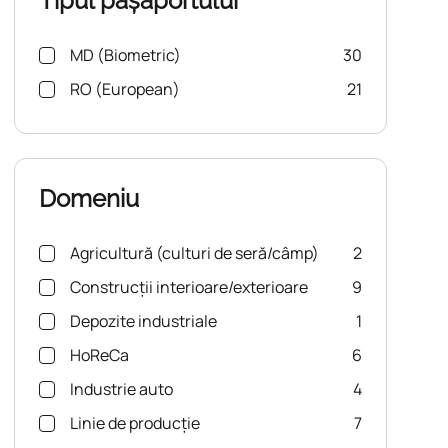
Tipul pașaportului
MD (Biometric)
30
RO (European)
21
Domeniu
Agricultură (culturi de seră/câmp)
2
Construcții interioare/exterioare
9
Depozite industriale
1
HoReCa
6
Industrie auto
4
Linie de producție
7