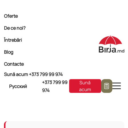
Oferte
De ce noi?
Întrebări
Blog
Contacte
Sună acum +373
799 99 974
+373
799 99
Sună
Русский
acum
974