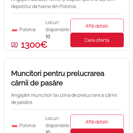
depozitul de haine din Polonia.
Locuri
Află detalii
Polonia
disponibile:
10
Cere oferta
1300€
pulară
Muncitori pentru prelucrarea
cărnii de pasăre
Angajăm muncitori la uzina de prelucrare a cărnii
de pasăre.
Locuri
Află detalii
Polonia
disponibile:
10