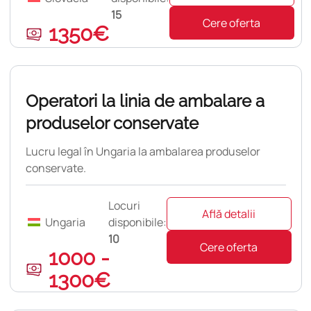
15
Cere oferta
1350€
pulară
Operatori la linia de ambalare a
produselor conservate
Lucru legal în Ungaria la ambalarea produselor
conservate.
Locuri
Află detalii
Ungaria
disponibile:
10
Cere oferta
1000 -
1300€