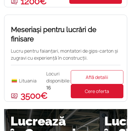
1200€
Nouă
Meseriași pentru lucrări de
finisare
Lucru pentru faianțari, montatori de gips-carton și
zugravi cu experiență în construcții.
Locuri
Află detalii
Lituania
disponibile:
16
Cere oferta
3500€