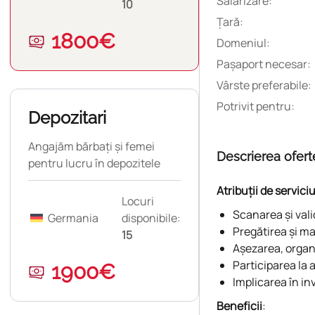
Salarizare:
10
Ţară:
1800€
Domeniul:
Pașaport necesar:
Vârste preferabile:
Potrivit pentru:
Depozitari
Angajăm bărbați și femei
Descrierea ofert
pentru lucru în depozitele
ALDI.
Atribuții de servici
Locuri
Scanarea și vali
Germania
disponibile:
Pregătirea și ma
15
Așezarea, organi
Participarea la 
1900€
Implicarea în in
Beneficii
: