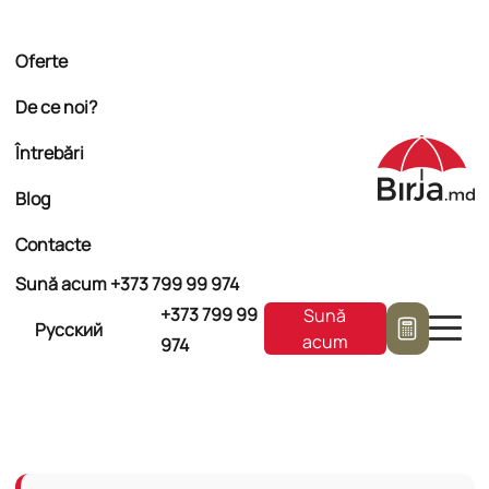
Oferte
De ce noi?
Întrebări
Blog
Contacte
Sună acum +373
799 99 974
+373
799 99
Sună
Русский
acum
974