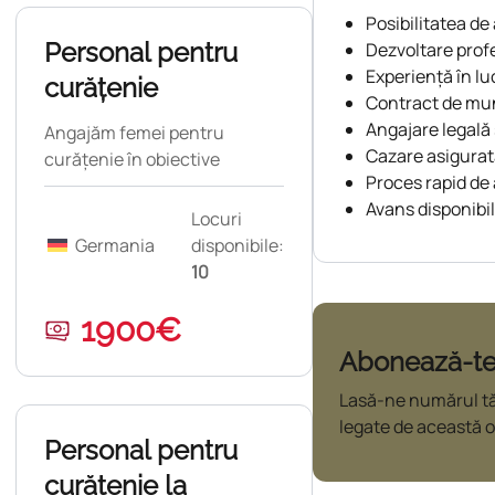
Posibilitatea de
Personal pentru
Dezvoltare profe
Experiență în lu
curățenie
Contract de mu
Angajare legală 
Angajăm femei pentru
Cazare asigurat
curățenie în obiective
Proces rapid de
turistice.
Avans disponibil
Locuri
Germania
disponibile:
10
1900€
Abonează-te 
Lasă-ne numărul tău 
legate de această o
Personal pentru
curățenie la