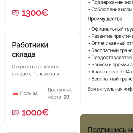
• Поддержание чист
• Соблюдение норм 
1300€
Преимущества
• Официальный труд
• Развитие практич
• Оплачиваемый отп
Работники
• Бесплатный транс
склада
• Предоставляется
• Бонусы и премии 
Открыта вакансия на
• Аванс после 7–14 
складе в Польше для
• Бесплатный транс
мужчин и женщин. Можно
без опыта.
Вся актуальная инф
Доступные
Польша
места:
20
1000€
Подпишись н