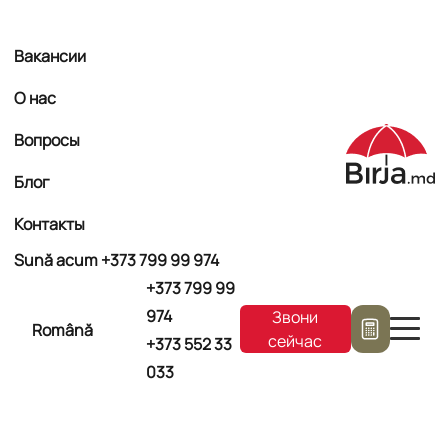
Вакансии
О нас
Вопросы
Блог
Контакты
Sună acum +373
799 99 974
+373
799 99
974
Звони
Română
сейчас
+373
552 33
033