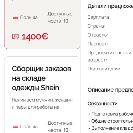
Польше.
Детали предлож
Доступные
Зарплата:
Польша
места:
10
Страна:
1400€
Отрасль:
Паспорт:
Предпочтительный
возраст:
Сборщик заказов
Подходит для:
на складе
одежды Shein
Описание предл
Нанимаем мужчин, женщин
Обязанности
и пары для работы на
• Подготовка рабоч
складе одежды в Польше.
• Общие строитель
Доступные
Польша
• Выполнение кладо
места:
10