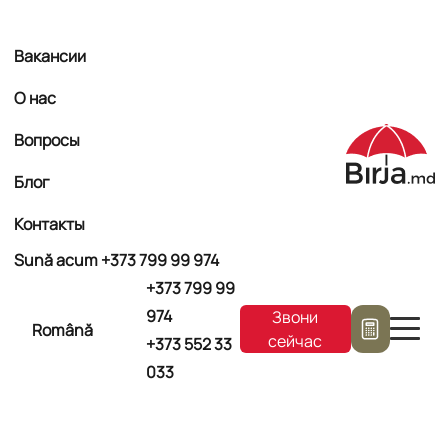
Вакансии
О нас
Вопросы
Блог
Контакты
Sună acum +373
799 99 974
+373
799 99
974
Звони
Română
сейчас
+373
552 33
033