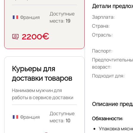
актуальная информация о
Детали предло
вакансиях в нашем
Доступные
Зарплата:
Франция
официальном Telegram-
места:
19
Страна:
канале: https://t.me/birjamd.
2200€
Отрасль:
Паспорт:
Предпочтительны
возраст:
Курьеры для
Подходит для:
доставки товаров
Нанимаем мужчин для
работы в сервисе доставки
Описание пред
товаров во Франции.
Доступные
Франция
Обязанности:
места:
10
Упаковка мясно