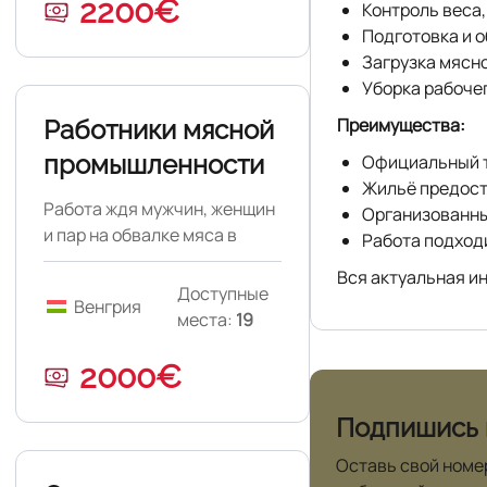
2200€
Контроль веса,
Подготовка и 
Загрузка мясн
Уборка рабоче
Преимущества:
Работники мясной
промышленности
Официальный т
Жильё предос
Работа ждя мужчин, женщин
Организованны
и пар на обвалке мяса в
Работа подход
Венгрии.
Вся актуальная и
Доступные
Венгрия
места:
19
2000€
Подпишись 
Оставь свой номе