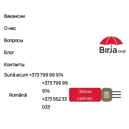
Вакансии
О нас
Вопросы
Блог
Контакты
Sună acum +373
799 99 974
+373
799 99
974
Звони
Română
сейчас
+373
552 33
033