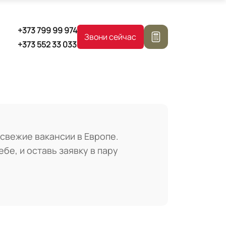
+373
799 99 974
Звони сейчас
+373
552 33 033
свежие вакансии в Европе.
бе, и оставь заявку в пару