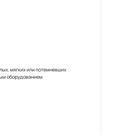
лых, мягких или потемневших
ным оборудованием