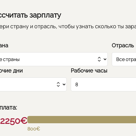
ссчитать зарплату
ери страну и отрасль, чтобы узнать сколько ты за
ана
Отрасль
очие дни
Рабочие часы
плата:
2250€
800€