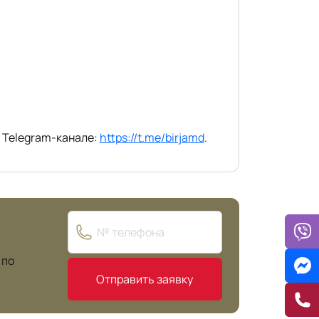
 Telegram-канале:
https://t.me/birjamd
.
 по
Отправить заявку