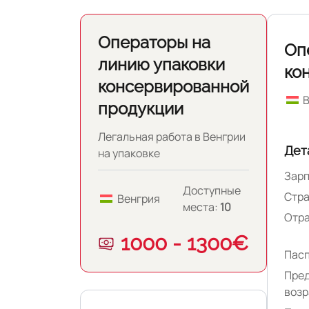
Операторы на
Оп
линию упаковки
ко
консервированной
В
продукции
Легальная работа в Венгрии
Дет
на упаковке
консервированной
Зарп
продукции.
Доступные
Стра
Венгрия
места:
10
Отра
1000 - 1300€
Пасп
Пре
возр