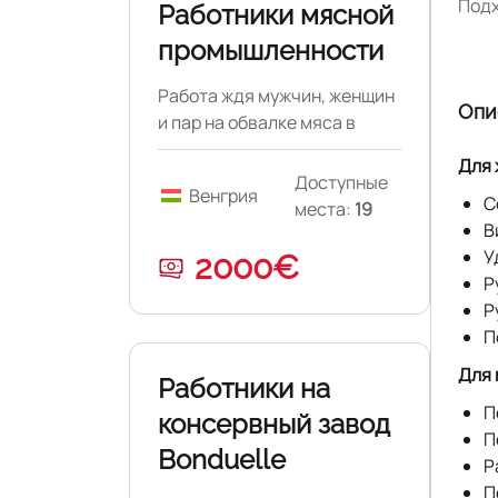
Подх
Работники мясной
промышленности
Работа ждя мужчин, женщин
Опи
и пар на обвалке мяса в
Венгрии.
Для 
Доступные
Венгрия
С
места:
19
В
У
2000€
Р
Р
П
Для 
Работники на
П
консервный завод
П
Bonduelle
Р
П