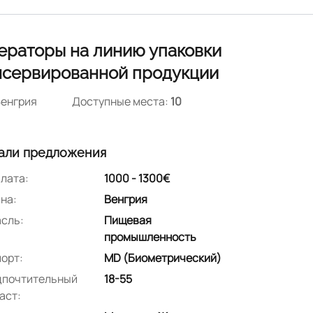
ераторы на линию упаковки
нсервированной продукции
енгрия
Доступные места:
10
али предложения
лата:
1000 - 1300€
на:
Венгрия
сль:
Пищевая
промышленность
орт:
MD (Биометрический)
дпочтительный
18-55
аст: