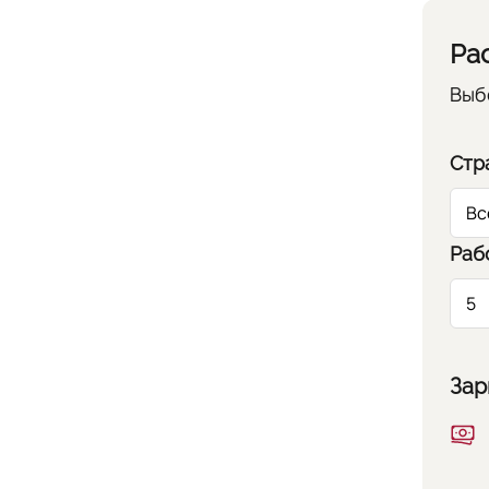
Ра
Выб
Стр
Раб
Зар