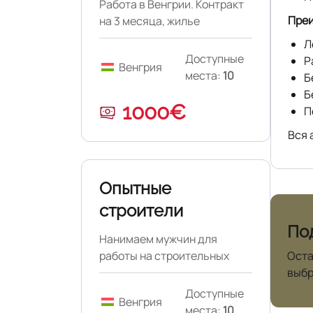
Работа в Венгрии. Контракт
Преи
на 3 месяца, жилье
бесплатно.
Л
Доступные
Р
Венгрия
места:
10
Б
Б
1000€
П
Вся 
Опытные
строители
По
Нанимаем мужчин для
работы на строительных
Оста
проектах в Венгрии.
выбр
Доступные
Венгрия
места:
10