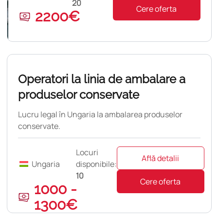
20
Cere oferta
2200€
pulară
Operatori la linia de ambalare a
produselor conservate
Lucru legal în Ungaria la ambalarea produselor
conservate.
Locuri
Află detalii
Ungaria
disponibile:
10
Cere oferta
1000 -
1300€