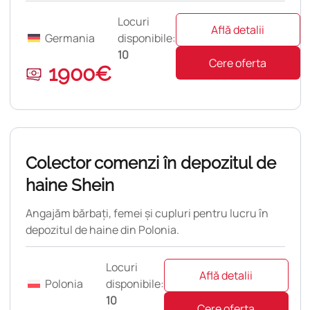
Locuri
Află detalii
Germania
disponibile:
10
Cere oferta
1900€
pulară
Colector comenzi în depozitul de
haine Shein
Angajăm bărbați, femei și cupluri pentru lucru în
depozitul de haine din Polonia.
Locuri
Află detalii
Polonia
disponibile:
10
Cere oferta