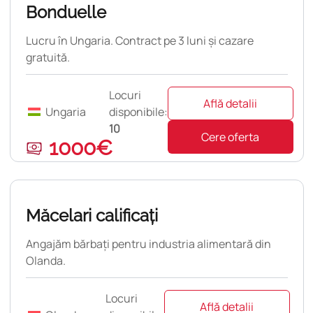
Bonduelle
Lucru în Ungaria. Contract pe 3 luni și cazare
gratuită.
Locuri
Află detalii
Ungaria
disponibile:
10
Cere oferta
1000€
pulară
Măcelari calificați
Angajăm bărbați pentru industria alimentară din
Olanda.
Locuri
Află detalii