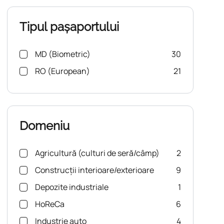
Tipul pașaportului
MD (Biometric)
30
RO (European)
21
Domeniu
Agricultură (culturi de seră/câmp)
2
Construcții interioare/exterioare
9
Depozite industriale
1
HoReCa
6
Industrie auto
4