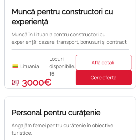
Nouă
Muncă pentru constructori cu
experiență
Muncă în Lituania pentru constructori cu
experiență: cazare, transport, bonusuri și contract
pe 12 luni.
Locuri
Află detalii
Lituania
disponibile:
16
Cere oferta
3000€
pulară
Personal pentru curățenie
Angajăm femei pentru curățenie în obiective
turistice.