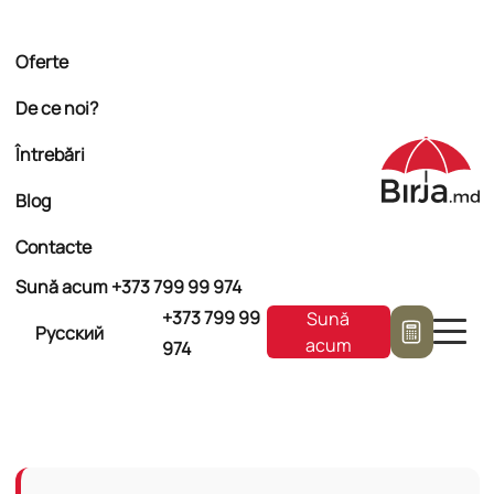
Oferte
De ce noi?
Întrebări
Blog
Contacte
Sună acum +373
799 99 974
+373
799 99
Sună
Русский
acum
974